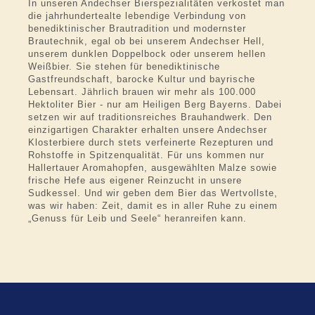
In unseren Andechser Bierspezialitäten verkostet man
die jahrhundertealte lebendige Verbindung von
benediktinischer Brautradition und modernster
Brautechnik, egal ob bei unserem Andechser Hell,
unserem dunklen Doppelbock oder unserem hellen
Weißbier. Sie stehen für benediktinische
Gastfreundschaft, barocke Kultur und bayrische
Lebensart. Jährlich brauen wir mehr als 100.000
Hektoliter Bier - nur am Heiligen Berg Bayerns. Dabei
setzen wir auf traditionsreiches Brauhandwerk. Den
einzigartigen Charakter erhalten unsere Andechser
Klosterbiere durch stets verfeinerte Rezepturen und
Rohstoffe in Spitzenqualität. Für uns kommen nur
Hallertauer Aromahopfen, ausgewählten Malze sowie
frische Hefe aus eigener Reinzucht in unsere
Sudkessel. Und wir geben dem Bier das Wertvollste,
was wir haben: Zeit, damit es in aller Ruhe zu einem
„Genuss für Leib und Seele“ heranreifen kann.