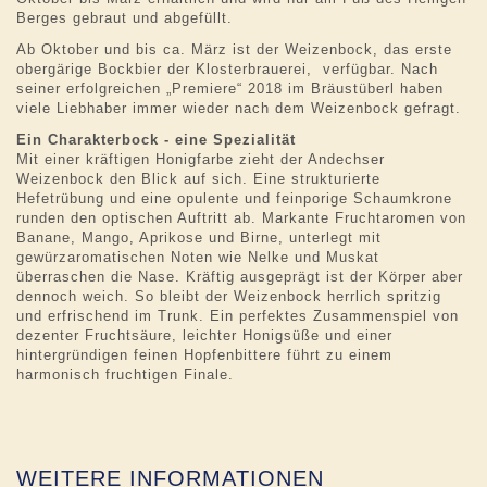
Berges gebraut und abgefüllt.
Ab Oktober und bis ca. März ist der Weizenbock, das erste
obergärige Bockbier der Klosterbrauerei, verfügbar. Nach
seiner erfolgreichen „Premiere“ 2018 im Bräustüberl haben
viele Liebhaber immer wieder nach dem Weizenbock gefragt.
Ein Charakterbock - eine Spezialität
Mit einer kräftigen Honigfarbe zieht der Andechser
Weizenbock den Blick auf sich. Eine strukturierte
Hefetrübung und eine opulente und feinporige Schaumkrone
runden den optischen Auftritt ab. Markante Fruchtaromen von
Banane, Mango, Aprikose und Birne, unterlegt mit
gewürzaromatischen Noten wie Nelke und Muskat
überraschen die Nase. Kräftig ausgeprägt ist der Körper aber
dennoch weich. So bleibt der Weizenbock herrlich spritzig
und erfrischend im Trunk. Ein perfektes Zusammenspiel von
dezenter Fruchtsäure, leichter Honigsüße und einer
hintergründigen feinen Hopfenbittere führt zu einem
harmonisch fruchtigen Finale.
WEITERE INFORMATIONEN