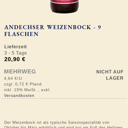
Zum
ANDECHSER WEIZENBOCK - 9
Anfang
FLASCHEN
der
Bildergalerie
springen
Lieferzeit
3 - 5 Tage
20,90 €
MEHRWEG
NICHT AUF
LAGER
4,64 €
/1l
0,72 €
inkl. 19% MwSt.
,
exkl.
Versandkosten
Der Weizenbock ist als typische Saisonspezialität von
Oktober bis März erhältlich und wird nur am Fuß des Heiligen